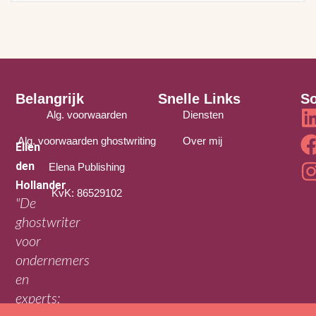
Belangrijk
Snelle Links
So
Alg. voorwaarden
Diensten
Alg. voorwaarden ghostwriting
Over mij
Ellen
den
Elena Publishing
Hollander
KvK: 86529102
"De
ghostwriter
voor
ondernemers
en
experts: