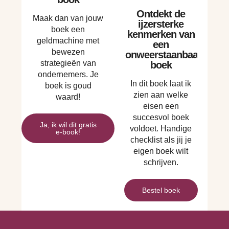
Ontdekt de
Maak dan van jouw
ijzersterke
boek een
kenmerken van
geldmachine met
een
bewezen
onweerstaanbaar
strategieën van
boek
ondernemers. Je
In dit boek laat ik
boek is goud
zien aan welke
waard!
eisen een
succesvol boek
Ja, ik wil dit gratis
voldoet. Handige
e-book!
checklist als jij je
eigen boek wilt
schrijven.
Bestel boek