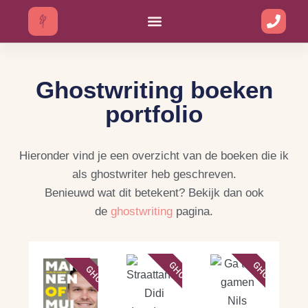
Ga
naar
de
Ghostwriting boeken
inhoud
portfolio
Hieronder vind je een overzicht van de boeken die ik
als ghostwriter heb geschreven.
Benieuwd wat dit betekent? Bekijk dan ook
de
ghostwriting
pagina.
GHOSTWRITING
GHOSTWRITING
GHOSTWRITING