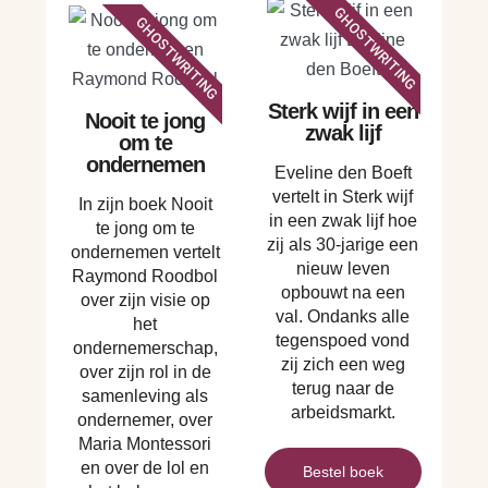
GHOSTWRITING
GHOSTWRITING
Sterk wijf in een
Nooit te jong
zwak lijf
om te
ondernemen
Eveline den Boeft
vertelt in Sterk wijf
In zijn boek Nooit
in een zwak lijf hoe
te jong om te
zij als 30-jarige een
ondernemen vertelt
nieuw leven
Raymond Roodbol
opbouwt na een
over zijn visie op
val. Ondanks alle
het
tegenspoed vond
ondernemerschap,
zij zich een weg
over zijn rol in de
terug naar de
samenleving als
arbeidsmarkt.
ondernemer, over
Maria Montessori
en over de lol en
Bestel boek