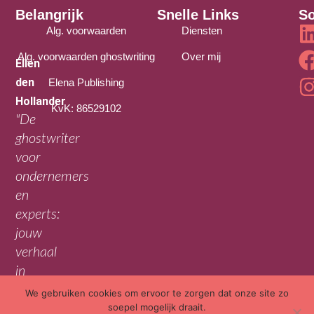
Belangrijk
Snelle Links
So
Alg. voorwaarden
Diensten
Alg. voorwaarden ghostwriting
Over mij
Ellen
den
Elena Publishing
Hollander
KvK: 86529102
"De
ghostwriter
voor
ondernemers
en
experts:
jouw
verhaal
in
jouw
We gebruiken cookies om ervoor te zorgen dat onze site zo
soepel mogelijk draait.
woorden."