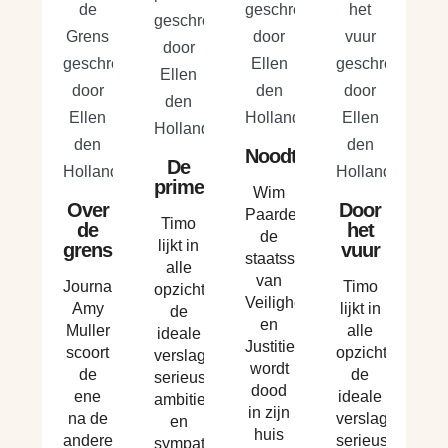
Noodtoestand
De
primeur
Wim
Over
Door
Paardenkoper,
Timo
de
het
de
lijkt in
grens
vuur
staatssecretaris
alle
van
Journalist
Timo
opzichten
Veiligheid
Amy
lijkt in
de
en
Muller
alle
ideale
Justitie,
scoort
opzichten
verslaggever:
wordt
de
de
serieus,
dood
ene
ideale
ambitieus
in zijn
na de
verslaggever:
en
huis
andere
serieus,
sympathiek.