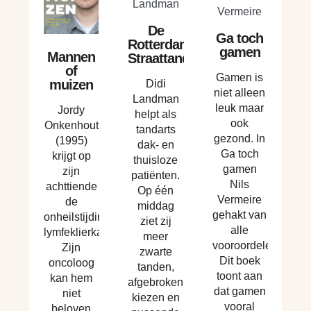
De
Ga toch
Rotterdamse
gamen
Mannen
Straattandarts
of
Gamen is
muizen
Didi
niet alleen
Landman
leuk maar
Jordy
helpt als
ook
Onkenhout
tandarts
gezond. In
(1995)
dak- en
Ga toch
krijgt op
thuisloze
gamen
zijn
patiënten.
Nils
achttiende
Op één
Vermeire
de
middag
gehakt van
onheilstijding:
ziet zij
alle
lymfeklierkanker.
meer
vooroordelen.
Zijn
zwarte
Dit boek
oncoloog
tanden,
toont aan
kan hem
afgebroken
dat gamen
niet
kiezen en
vooral
beloven