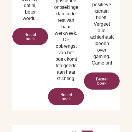
pussende
positieve
dat hij
ontstekingen
kanten
beter
dan in de
heeft.
wordt...
rest van
Vergeet
haar
alle
werkweek.
Bestel
achterhaalde
boek
De
ideeën
opbrengst
over
van het
gaming.
boek komt
Game on!
ten goede
aan haar
stichting.
Bestel
boek
Bestel
boek