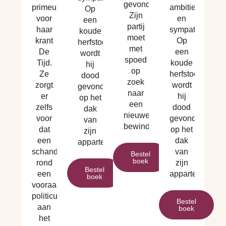
gevonden.
primeur
ambitieus
Op
Zijn
voor
en
een
partij
haar
sympathiek.
koude
moet
krant
Op
herfstochtend
met
De
een
wordt
spoed
Tijd.
koude
hij
op
Ze
herfstochtend
dood
zoek
zorgt
wordt
gevonden
naar
er
hij
op het
een
zelfs
dood
dak
nieuwe
voor
gevonden
van
bewindsman.
dat
op het
zijn
een
dak
appartement.
schandaal
van
Bestel
boek
rond
zijn
Bestel
een
appartement.
boek
vooraanstaande
politicus
Bestel
aan
boek
het