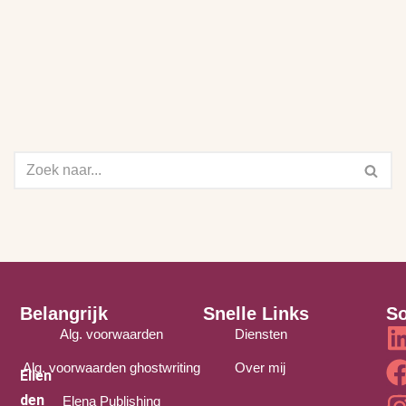
Belangrijk
Snelle Links
So
Alg. voorwaarden
Diensten
Alg. voorwaarden ghostwriting
Over mij
Ellen
den
Elena Publishing