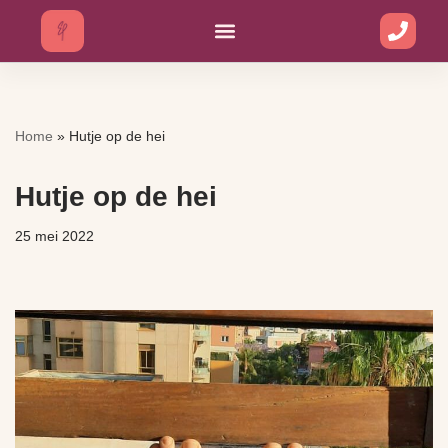
Ga
naar
de
inhoud
Home
»
Hutje op de hei
Hutje op de hei
25 mei 2022