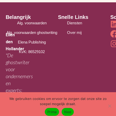
Belangrijk
Snelle Links
So
Alg. voorwaarden
Diensten
Alg. voorwaarden ghostwriting
Over mij
Ellen
den
Elena Publishing
Hollander
KvK: 86529102
"De
ghostwriter
voor
ondernemers
en
experts:
jouw
We gebruiken cookies om ervoor te zorgen dat onze site zo
soepel mogelijk draait.
verhaal
in
Prima
Nee