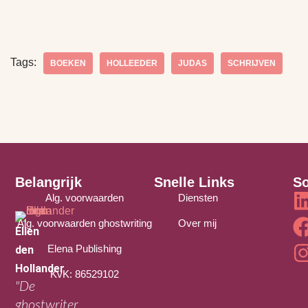
Tags:
BOEKEN
HOLLEEDER
JUDAS
SCHRIJVEN
Belangrijk
Snelle Links
So
Alg. voorwaarden
Diensten
Alg. voorwaarden ghostwriting
Over mij
Ellen
Elena Publishing
den
Hollander
KvK: 86529102
"De
ghostwriter